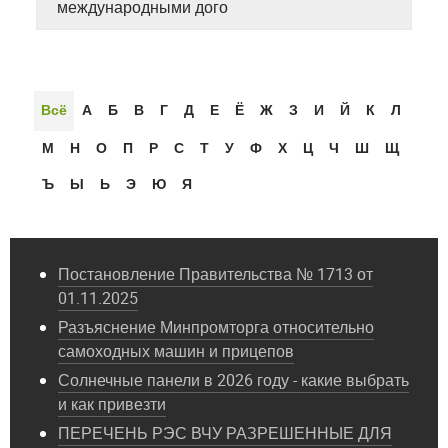
международными дого
Всё
А
Б
В
Г
Д
Е
Ё
Ж
З
И
Й
К
Л
М
Н
О
П
Р
С
Т
У
Ф
Х
Ц
Ч
Ш
Щ
Ъ
Ы
Ь
Э
Ю
Я
Постановление Правительства № 1713 от
01.11.2025
Разъяснение Минпромторга относительно
самоходных машин и прицепов
Солнечные панели в 2026 году - какие выбрать
и как привезти
ПЕРЕЧЕНЬ РЭС ВЧУ РАЗРЕШЕННЫЕ ДЛЯ