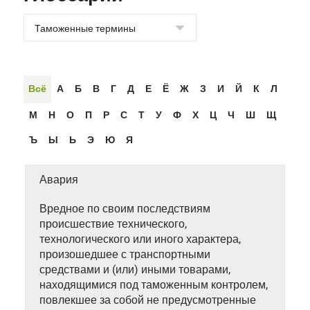
Всё
А
Б
В
Г
Д
Е
Ё
Ж
З
И
Й
К
Л
М
Н
О
П
Р
С
Т
У
Ф
Х
Ц
Ч
Ш
Щ
Ъ
Ы
Ь
Э
Ю
Я
Авария
Вредное по своим последствиям
происшествие технического,
технологического или иного характера,
произошедшее с транспортными
средствами и (или) иными товарами,
находящимися под таможенным контролем,
повлекшее за собой не предусмотренные