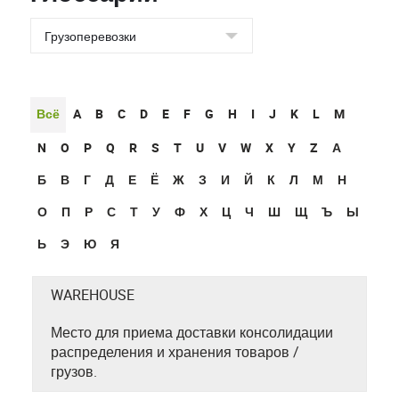
Всё
A
B
C
D
E
F
G
H
I
J
K
L
M
N
O
P
Q
R
S
T
U
V
W
X
Y
Z
А
Б
В
Г
Д
Е
Ё
Ж
З
И
Й
К
Л
М
Н
О
П
Р
С
Т
У
Ф
Х
Ц
Ч
Ш
Щ
Ъ
Ы
Ь
Э
Ю
Я
WAREHOUSE
Место для приема доставки консолидации
распределения и хранения товаров /
грузов.