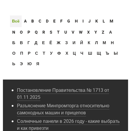
Всё
A
B
C
D
E
F
G
H
I
J
K
L
M
N
O
P
Q
R
S
T
U
V
W
X
Y
Z
А
Б
В
Г
Д
Е
Ё
Ж
З
И
Й
К
Л
М
Н
О
П
Р
С
Т
У
Ф
Х
Ц
Ч
Ш
Щ
Ъ
Ы
Ь
Э
Ю
Я
Постановление Правительства № 1713 от
01.11.2025
Разъяснение Минпромторга относительно
самоходных машин и прицепов
Солнечные панели в 2026 году - какие выбрать
и как привезти