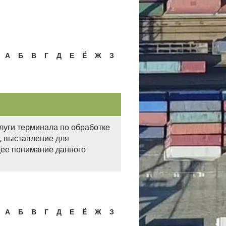
А
Б
В
Г
Д
Е
Ё
Ж
З
луги терминала по обработке
ь, выставление для
ющее понимание данного
А
Б
В
Г
Д
Е
Ё
Ж
З