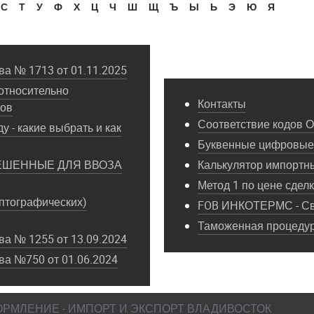
С
Т
У
Ф
Х
Ц
Ч
Ш
Щ
Ъ
Ы
Ь
Э
Ю
Я
а № 1713 от 01.11.2025
относительно
Контакты
пов
Соответствие кодов 
у - какие выбрать и как
Буквенные цифровые 
ЕШЕННЫЕ ДЛЯ ВВОЗА
Калькулятор импортн
Метод 1 по цене сдел
птографических)
FOB ИНКОТЕРМС - Св
Таможенная процедура
а № 1255 от 13.09.2024
ва №750 от 01.06.2024
ФОРМЛЕНИЕ - ИМПОРТ И ЭКСПОРТ ВЛАДИВОСТОК