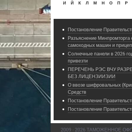
И
Й
К
Л
М
Н
О
П
Р
Постановление Правительств
Разъяснение Минпромторга 
самоходных машин и прице
Солнечные панели в 2026 год
привезти
ПЕРЕЧЕНЬ РЭС ВЧУ РАЗР
БЕЗ ЛИЦЕНЗИИЗИИ
О ввозе шифровальных (Кри
Средств
Постановление Правительств
Постановление Правительст
2009 - 2026 ТАМОЖЕННОЕ О