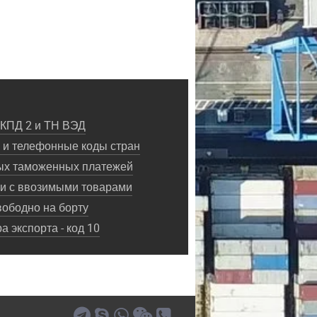
ОКПД 2 и ТН ВЭД
и телефонные коды стран
ых таможенных платежей
ки с ввозимыми товарами
ободно на борту
 экспорта - код 10