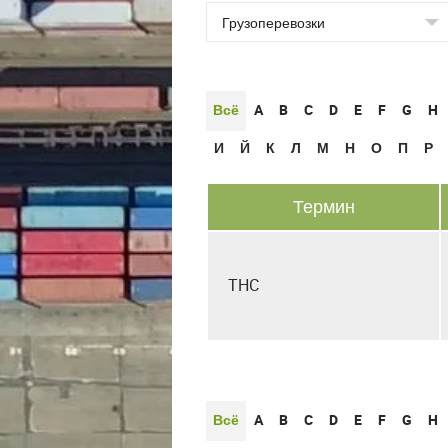
Всё
A
B
C
D
E
F
G
H
И
Й
К
Л
М
Н
О
П
Р
Термин
THC
Всё
A
B
C
D
E
F
G
H