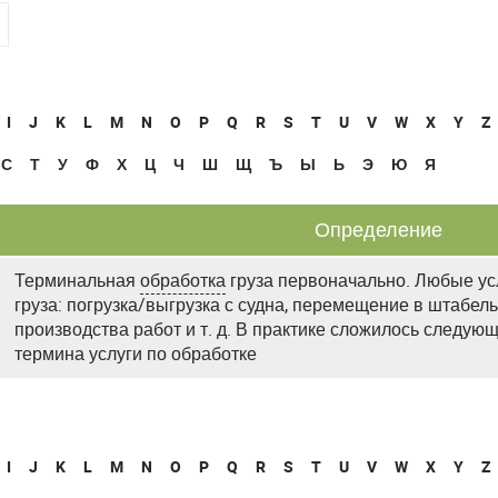
I
J
K
L
M
N
O
P
Q
R
S
T
U
V
W
X
Y
Z
С
Т
У
Ф
Х
Ц
Ч
Ш
Щ
Ъ
Ы
Ь
Э
Ю
Я
Определение
Терминальная
обработка
груза первоначально. Любые ус
груза: погрузка/выгрузка с судна, перемещение в штабел
производства работ и т. д. В практике сложилось следу
термина услуги по обработке
I
J
K
L
M
N
O
P
Q
R
S
T
U
V
W
X
Y
Z