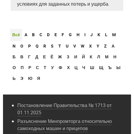
условиях для заданных потерь и ущерба.
Всё
A
B
C
D
E
F
G
H
I
J
K
L
M
N
O
P
Q
R
S
T
U
V
W
X
Y
Z
А
Б
В
Г
Д
Е
Ё
Ж
З
И
Й
К
Л
М
Н
О
П
Р
С
Т
У
Ф
Х
Ц
Ч
Ш
Щ
Ъ
Ы
Ь
Э
Ю
Я
Постановление Правительства № 1713 от
01.11.2025
Разъяснение Минпромторга относительно
самоходных машин и прицепов