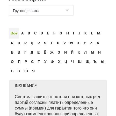
Всё
A
B
C
D
E
F
G
H
I
J
K
L
M
N
O
P
Q
R
S
T
U
V
W
X
Y
Z
А
Б
В
Г
Д
Е
Ё
Ж
З
И
Й
К
Л
М
Н
О
П
Р
С
Т
У
Ф
Х
Ц
Ч
Ш
Щ
Ъ
Ы
Ь
Э
Ю
Я
INSURANCE
Система защиты от потери при которых ряд
партий согласны платить определенные
суммы (премии) для гарантии того что они
будут скомпенсированы при определенных