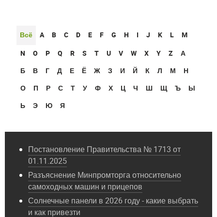
Всё
A
B
C
D
E
F
G
H
I
J
K
L
M
N
O
P
Q
R
S
T
U
V
W
X
Y
Z
А
Б
В
Г
Д
Е
Ё
Ж
З
И
Й
К
Л
М
Н
О
П
Р
С
Т
У
Ф
Х
Ц
Ч
Ш
Щ
Ъ
Ы
Ь
Э
Ю
Я
Постановление Правительства № 1713 от
01.11.2025
Разъяснение Минпромторга относительно
самоходных машин и прицепов
Солнечные панели в 2026 году - какие выбрать
и как привезти