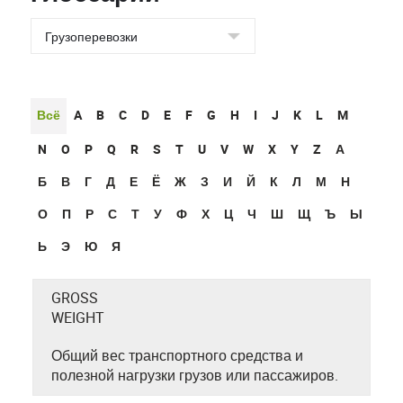
Всё
A
B
C
D
E
F
G
H
I
J
K
L
M
N
O
P
Q
R
S
T
U
V
W
X
Y
Z
А
Б
В
Г
Д
Е
Ё
Ж
З
И
Й
К
Л
М
Н
О
П
Р
С
Т
У
Ф
Х
Ц
Ч
Ш
Щ
Ъ
Ы
Ь
Э
Ю
Я
GROSS
WEIGHT
Общий вес транспортного средства и
полезной нагрузки грузов или пассажиров.