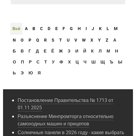
Всё
A
B
C
D
E
F
G
H
I
J
K
L
M
N
O
P
Q
R
S
T
U
V
W
X
Y
Z
А
Б
В
Г
Д
Е
Ё
Ж
З
И
Й
К
Л
М
Н
О
П
Р
С
Т
У
Ф
Х
Ц
Ч
Ш
Щ
Ъ
Ы
Ь
Э
Ю
Я
Постановление Правительства № 1713 от
01.11.2025
Разъяснение Минпромторга относительно
самоходных машин и прицепов
Солнечные панели в 2026 году - какие выбрать