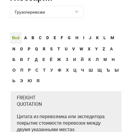
Всё
A
B
C
D
E
F
G
H
I
J
K
L
M
N
O
P
Q
R
S
T
U
V
W
X
Y
Z
А
Б
В
Г
Д
Е
Ё
Ж
З
И
Й
К
Л
М
Н
О
П
Р
С
Т
У
Ф
Х
Ц
Ч
Ш
Щ
Ъ
Ы
Ь
Э
Ю
Я
FREIGHT
QUOTATION
Цитата из перевозчика или экспедитора
покрытие стоимости перевозок между
двумя указанными местах.