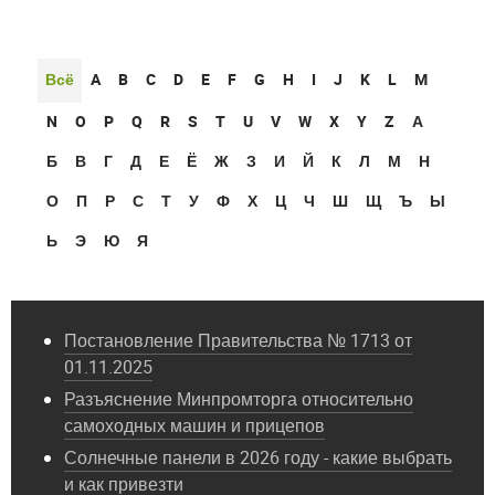
Всё
A
B
C
D
E
F
G
H
I
J
K
L
M
N
O
P
Q
R
S
T
U
V
W
X
Y
Z
А
Б
В
Г
Д
Е
Ё
Ж
З
И
Й
К
Л
М
Н
О
П
Р
С
Т
У
Ф
Х
Ц
Ч
Ш
Щ
Ъ
Ы
Ь
Э
Ю
Я
Постановление Правительства № 1713 от
01.11.2025
Разъяснение Минпромторга относительно
самоходных машин и прицепов
Солнечные панели в 2026 году - какие выбрать
и как привезти