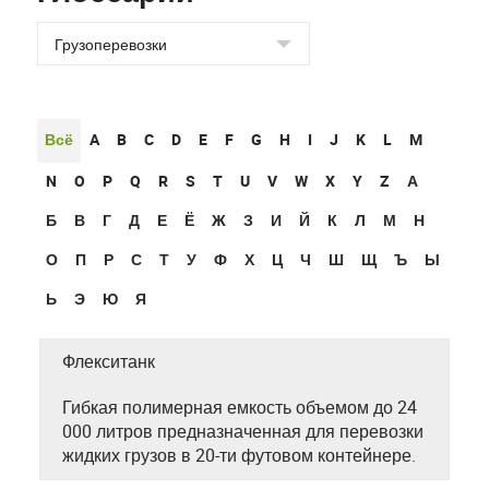
Всё
A
B
C
D
E
F
G
H
I
J
K
L
M
N
O
P
Q
R
S
T
U
V
W
X
Y
Z
А
Б
В
Г
Д
Е
Ё
Ж
З
И
Й
К
Л
М
Н
О
П
Р
С
Т
У
Ф
Х
Ц
Ч
Ш
Щ
Ъ
Ы
Ь
Э
Ю
Я
Флекситанк
Гибкая полимерная емкость объемом до 24
000 литров предназначенная для перевозки
жидких грузов в 20-ти футовом контейнере.