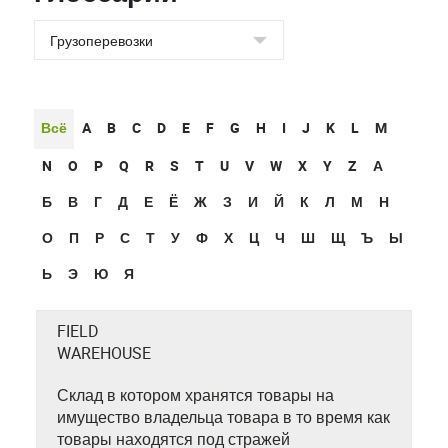
Всё
A
B
C
D
E
F
G
H
I
J
K
L
M
N
O
P
Q
R
S
T
U
V
W
X
Y
Z
А
Б
В
Г
Д
Е
Ё
Ж
З
И
Й
К
Л
М
Н
О
П
Р
С
Т
У
Ф
Х
Ц
Ч
Ш
Щ
Ъ
Ы
Ь
Э
Ю
Я
FIELD
WAREHOUSE
Склад в котором хранятся товары на
имущество владельца товара в то время как
товары находятся под стражей