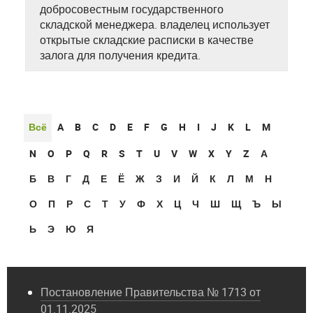
добросовестным государственного
складской менеджера. владелец использует
открытые складские расписки в качестве
залога для получения кредита.
Всё
A
B
C
D
E
F
G
H
I
J
K
L
M
N
O
P
Q
R
S
T
U
V
W
X
Y
Z
А
Б
В
Г
Д
Е
Ё
Ж
З
И
Й
К
Л
М
Н
О
П
Р
С
Т
У
Ф
Х
Ц
Ч
Ш
Щ
Ъ
Ы
Ь
Э
Ю
Я
Постановление Правительства № 1713 от
01.11.2025