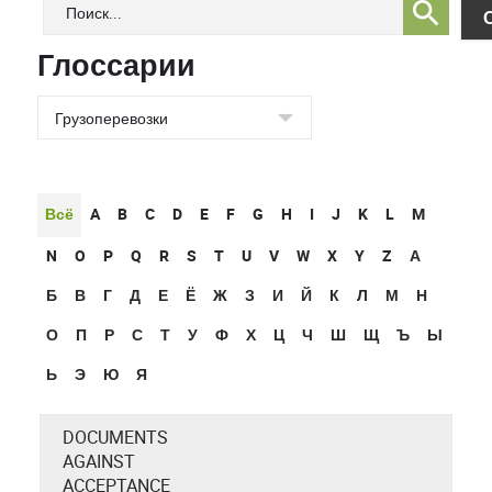
Глоссарии
Всё
A
B
C
D
E
F
G
H
I
J
K
L
M
N
O
P
Q
R
S
T
U
V
W
X
Y
Z
А
Б
В
Г
Д
Е
Ё
Ж
З
И
Й
К
Л
М
Н
О
П
Р
С
Т
У
Ф
Х
Ц
Ч
Ш
Щ
Ъ
Ы
Ь
Э
Ю
Я
DOCUMENTS
AGAINST
ACCEPTANCE