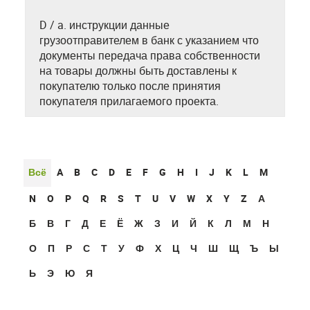
D / a. инструкции данные
грузоотправителем в банк с указанием что
документы передача права собственности
на товары должны быть доставлены к
покупателю только после принятия
покупателя прилагаемого проекта.
Всё
A
B
C
D
E
F
G
H
I
J
K
L
M
N
O
P
Q
R
S
T
U
V
W
X
Y
Z
А
Б
В
Г
Д
Е
Ё
Ж
З
И
Й
К
Л
М
Н
О
П
Р
С
Т
У
Ф
Х
Ц
Ч
Ш
Щ
Ъ
Ы
Ь
Э
Ю
Я