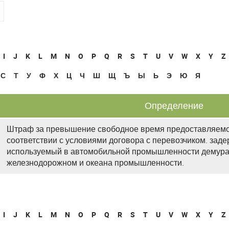
I
J
K
L
M
N
O
P
Q
R
S
T
U
V
W
X
Y
Z
С
Т
У
Ф
Х
Ц
Ч
Ш
Щ
Ъ
Ы
Ь
Э
Ю
Я
Определение
Штраф за превышение свободное время предоставляемое 
соответствии с условиями договора с перевозчиком. зад
используемый в автомобильной промышленности демура
железнодорожном и океана промышленности.
I
J
K
L
M
N
O
P
Q
R
S
T
U
V
W
X
Y
Z