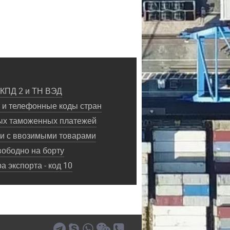
ОКПД 2 и ТН ВЭД
и телефонные коды стран
ых таможенных платежей
ки с ввозимыми товарами
ободно на борту
 экспорта - код 10