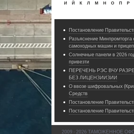
И
Й
К
Л
М
Н
О
П
Р
Постановление Правительств
Разъяснение Минпромторга 
самоходных машин и прице
Солнечные панели в 2026 год
привезти
ПЕРЕЧЕНЬ РЭС ВЧУ РАЗР
БЕЗ ЛИЦЕНЗИИЗИИ
О ввозе шифровальных (Кри
Средств
Постановление Правительств
Постановление Правительст
2009 - 2026 ТАМОЖЕННОЕ О