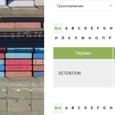
Всё
A
B
C
D
E
F
G
H
И
Й
К
Л
М
Н
О
П
Р
Термин
DETENTION
Всё
A
B
C
D
E
F
G
H