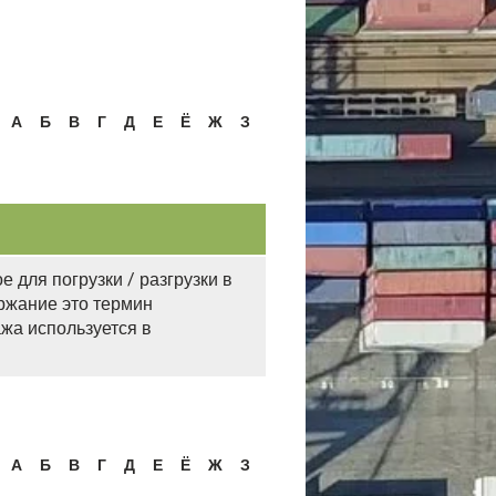
А
Б
В
Г
Д
Е
Ё
Ж
З
для погрузки / разгрузки в
ержание это термин
жа используется в
А
Б
В
Г
Д
Е
Ё
Ж
З