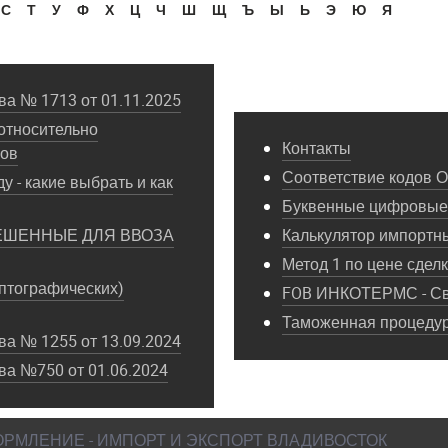
С
Т
У
Ф
Х
Ц
Ч
Ш
Щ
Ъ
Ы
Ь
Э
Ю
Я
а № 1713 от 01.11.2025
относительно
Контакты
пов
Соответствие кодов 
у - какие выбрать и как
Буквенные цифровые 
ЕШЕННЫЕ ДЛЯ ВВОЗА
Калькулятор импортн
Метод 1 по цене сдел
птографических)
FOB ИНКОТЕРМС - Св
Таможенная процедура
а № 1255 от 13.09.2024
ва №750 от 01.06.2024
ФОРМЛЕНИЕ - ИМПОРТ И ЭКСПОРТ ВЛАДИВОСТОК