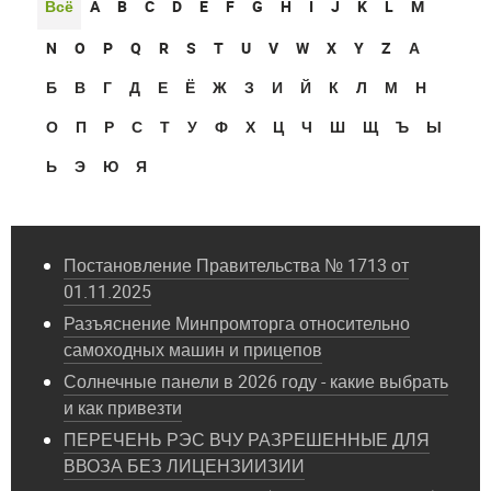
Всё
A
B
C
D
E
F
G
H
I
J
K
L
M
N
O
P
Q
R
S
T
U
V
W
X
Y
Z
А
Б
В
Г
Д
Е
Ё
Ж
З
И
Й
К
Л
М
Н
О
П
Р
С
Т
У
Ф
Х
Ц
Ч
Ш
Щ
Ъ
Ы
Ь
Э
Ю
Я
Постановление Правительства № 1713 от
01.11.2025
Разъяснение Минпромторга относительно
самоходных машин и прицепов
Солнечные панели в 2026 году - какие выбрать
и как привезти
ПЕРЕЧЕНЬ РЭС ВЧУ РАЗРЕШЕННЫЕ ДЛЯ
ВВОЗА БЕЗ ЛИЦЕНЗИИЗИИ