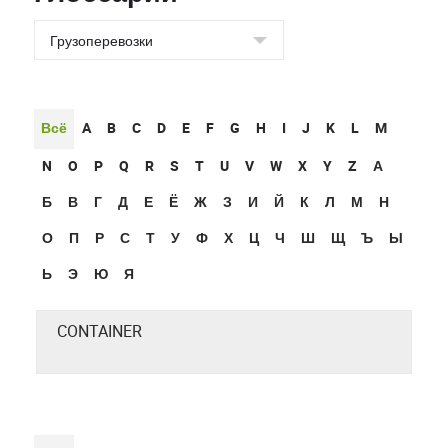
Всё
A
B
C
D
E
F
G
H
I
J
K
L
M
N
O
P
Q
R
S
T
U
V
W
X
Y
Z
А
Б
В
Г
Д
Е
Ё
Ж
З
И
Й
К
Л
М
Н
О
П
Р
С
Т
У
Ф
Х
Ц
Ч
Ш
Щ
Ъ
Ы
Ь
Э
Ю
Я
CONTAINER