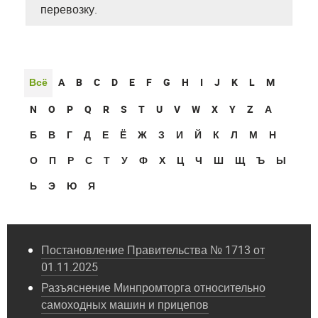
перевозку.
Всё
A
B
C
D
E
F
G
H
I
J
K
L
M
N
O
P
Q
R
S
T
U
V
W
X
Y
Z
А
Б
В
Г
Д
Е
Ё
Ж
З
И
Й
К
Л
М
Н
О
П
Р
С
Т
У
Ф
Х
Ц
Ч
Ш
Щ
Ъ
Ы
Ь
Э
Ю
Я
Постановление Правительства № 1713 от
01.11.2025
Разъяснение Минпромторга относительно
самоходных машин и прицепов