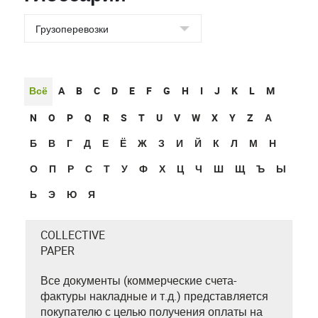
Всё
A
B
C
D
E
F
G
H
I
J
K
L
M
N
O
P
Q
R
S
T
U
V
W
X
Y
Z
А
Б
В
Г
Д
Е
Ё
Ж
З
И
Й
К
Л
М
Н
О
П
Р
С
Т
У
Ф
Х
Ц
Ч
Ш
Щ
Ъ
Ы
Ь
Э
Ю
Я
COLLECTIVE
PAPER
Все документы (коммерческие счета-
фактуры накладные и т.д.) представляется
покупателю с целью получения оплаты на